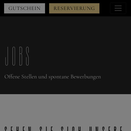
Menu
GUTSCHEIN
RESERVIERUNG
à
droite
JOBS
Offene Stellen und spontane Bewerbungen
Sehen Sie sich unsere