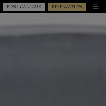
Menu
BONS CADEAUX
RÉSERVATION
à
droite