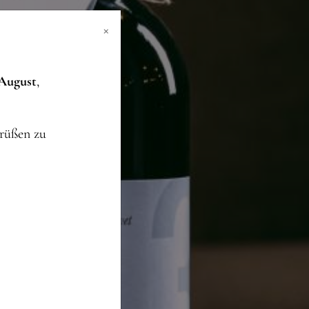
×
 August
,
grüßen zu